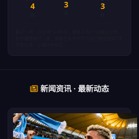
3
4
3
场
胜
胜
最近一场：2024年12月6日，曼联主场2-1战胜切尔西，
拉什福德梅开二度。曼联在主场对切尔西已保持连续5场
不败纪录，心理优势明显。
新闻资讯 · 最新动态