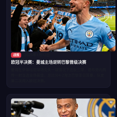
2025年1月12日
战报
欧冠半决赛：曼城主场逆转巴黎晋级决赛
曼城在伊蒂哈德球场先失一球情况下连扳三球，德布劳内两
传一射当选全场最佳，总比分4-2淘汰巴黎圣日耳曼，队史
第二次闯入欧冠决赛。