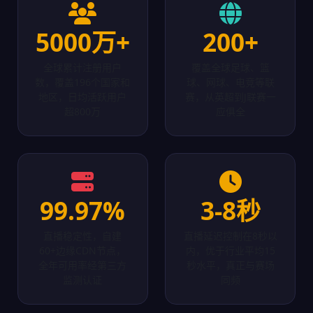
5000万+
200+
全球累计注册用户
覆盖全球足球、篮
数，覆盖196个国家和
球、网球、电竞等联
地区，日均活跃用户
赛，从英超到J联赛一
超800万
应俱全
99.97%
3-8秒
直播稳定性，自建
直播延迟控制在8秒以
60+边缘CDN节点，
内，优于行业平均15
全年可用率经第三方
秒水平，真正与赛场
监测认证
同频