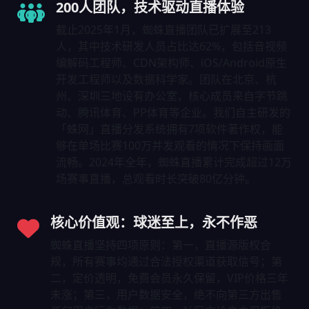
200人团队，技术驱动直播体验
截止2025年1月，蜘蛛直播团队已扩展至213
人，其中技术研发人员占比达62%，包括音视频
编解码工程师、CDN架构师、iOS/Android原生
开发工程师以及数据科学家。团队在北京、杭
州、深圳三地设有办公室，核心成员来自字节跳
动、腾讯体育、PP体育等企业。我们自主研发的
「蛛网」直播分发系统拥有7项软件著作权，能
够在单场比赛100万并发观看的情况下保持画面
流畅。2024年全年，蜘蛛直播累计完成超过12万
场赛事直播，总观看时长突破80亿分钟。
核心价值观：球迷至上，永不作恶
蜘蛛直播坚持四项原则：第一，直播源版权合
规，所有赛事均通过合法授权渠道获取信号；第
二，定价透明，免费会员永久保留，VIP价格三年
未涨；第三，用户数据安全，绝不向第三方出售