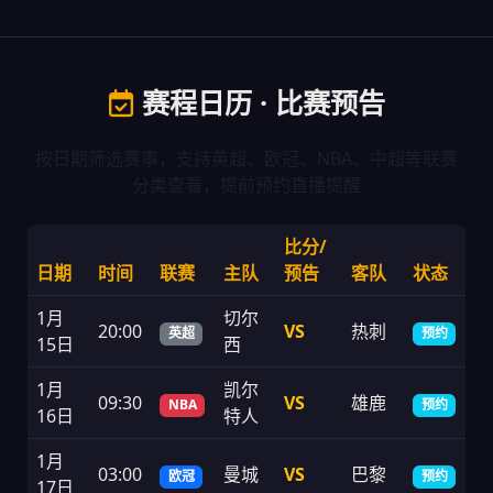
赛程日历 · 比赛预告
按日期筛选赛事，支持英超、欧冠、NBA、中超等联赛
分类查看，提前预约直播提醒
比分/
日期
时间
联赛
主队
预告
客队
状态
1月
切尔
20:00
VS
热刺
英超
预约
15日
西
1月
凯尔
09:30
VS
雄鹿
NBA
预约
16日
特人
1月
03:00
曼城
VS
巴黎
欧冠
预约
17日