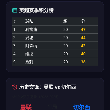
英超赛季积分榜
#
球队
场
分
1
利物浦
20
47
2
曼城
20
44
3
阿森纳
20
42
4
维拉
20
40
5
热刺
20
38
历史交锋：曼联 vs 切尔西
近10次交手记录（2022-2025）
曼联
平局
切尔西