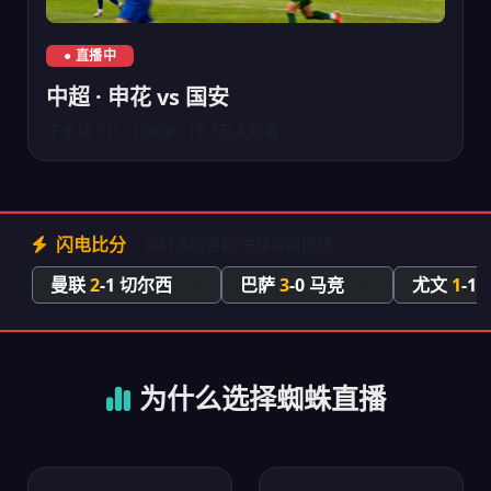
中超上海申花对阵北京国安直播
● 直播中
中超 · 申花 vs 国安
下半场 51' · 1080P · 15.7万人观看
闪电比分
实时滚动更新·进球弹窗提醒
曼联
2
-1 切尔西
巴萨
3
-0 马竞
尤文
1
-1
78'
65'
为什么选择蜘蛛直播