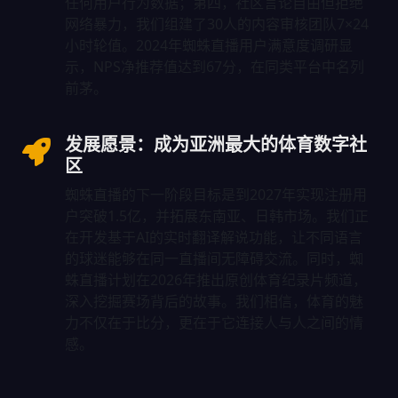
任何用户行为数据；第四，社区言论自由但拒绝
网络暴力，我们组建了30人的内容审核团队7×24
小时轮值。2024年蜘蛛直播用户满意度调研显
示，NPS净推荐值达到67分，在同类平台中名列
前茅。
发展愿景：成为亚洲最大的体育数字社
区
蜘蛛直播的下一阶段目标是到2027年实现注册用
户突破1.5亿，并拓展东南亚、日韩市场。我们正
在开发基于AI的实时翻译解说功能，让不同语言
的球迷能够在同一直播间无障碍交流。同时，蜘
蛛直播计划在2026年推出原创体育纪录片频道，
深入挖掘赛场背后的故事。我们相信，体育的魅
力不仅在于比分，更在于它连接人与人之间的情
感。