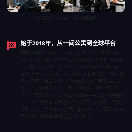
蜘蛛直播北京总部 · 200+专业团队
始于2018年，从一间公寓到全球平台
蜘蛛直播的起点是北京回龙观一套60平米的出租
屋。创始人张远航曾在某知名体育门户担任赛事运
营总监长达八年，2018年3月他拉上两位前同事，
用15万元积蓄搭建了第一版直播聚合网站。当时服
务器只有一台二手戴尔PowerEdge，带宽靠朋友
公司的闲置资源支撑。第一个月注册用户仅327
人，但第32天的一场英超焦点战——曼联对利物浦
——让服务器在深夜涌入了1.2万独立访客，直接
导致宕机。那次事故让团队意识到：中国球迷对高
质量体育直播的需求远远被低估了。