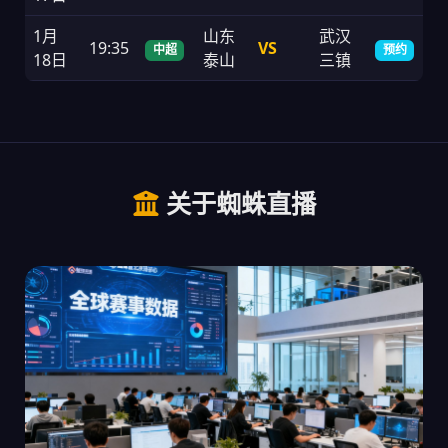
1月
山东
武汉
19:35
VS
中超
预约
18日
泰山
三镇
关于蜘蛛直播